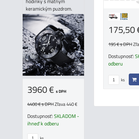
hodinky s matným
keramickým puzdrom.
175,50
195 €
s DPH
Zľ
Dostupnosť:
S
odberu
ks
3960 €
s DPH
4400 €
s DPH
Zľava 440 €
Dostupnosť:
SKLADOM -
ihneď k odberu
ks