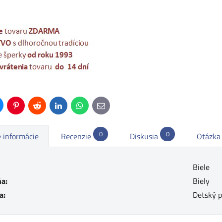
uesky
Pinterest
Reddit
LinkedIn
WhatsApp
E-
mail
0
0
 informácie
Recenzie
Diskusia
Otázka
Biele
a:
Biely
a:
Detský p