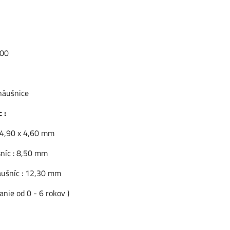
000
n
náušnice
 :
 4,90 x 4,60 mm
níc : 8,50 mm
áušníc : 12,30 mm
nie od 0 - 6 rokov )