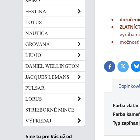
SEIKO
FESTINA
LOTUS
NAUTICA
GROVANA
LIU•JO
DANIEL WELLINGTON
Bl
Twitter
Facebook
JACQUES LEMANS
Doplnkové
PULSAR
LORUS
Farba zlata:
STRIEBORNÉ MINCE
Farba kameň
VÝPREDAJ
Typ zapínani
Sme tu pre Vás už od