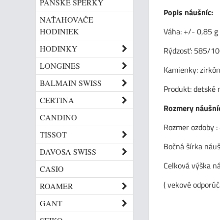
PÁNSKE ŠPERKY
Popis náušníc:
NAŤAHOVAČE
Váha: +/- 0,85 g
HODINIEK
HODINKY
Rýdzosť: 585/1
LONGINES
Kamienky: zirkó
BALMAIN SWISS
Produkt: detské 
CERTINA
Rozmery náušníc
CANDINO
Rozmer ozdoby :
TISSOT
Bočná šírka náuš
DAVOSA SWISS
Celková výška n
CASIO
( vekové odporúča
ROAMER
GANT