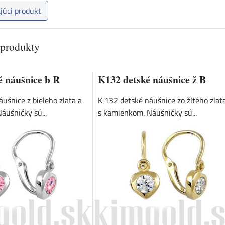
júci produkt
 produkty
é náušnice b R
K132 detské náušnice ž B
ušnice z bieleho zlata a
K 132 detské náušnice zo žltého zlat
áušničky sú...
s kamienkom. Náušničky sú...