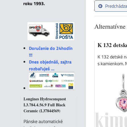
roku 1993.
Predchádza
Alternatívne
K 132 detsk
Doručenie do 24hodín
!!!
K 132 detské ná
Dnes objednáš, zajtra
s kamienkom. N
rozbaľuješ ...
Longines Hydroconquest
L3.784.4.56.9 Full Black
Ceramic (L37844569)
Pánske automatické