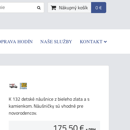
Nákupný košík
0 €
OPRAVA HODÍN
NAŠE SLUŽBY
KONTAKT
K 132 detské náušnice z bieleho zlata a s
kamienkom. Náušničky sú vhodné pre
novorodencov.
175,50 €
s DPH