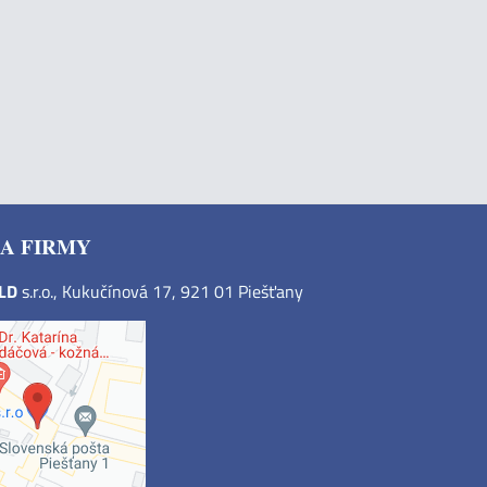
A FIRMY
OLD
s.r.o., Kukučínová 17, 921 01 Piešťany