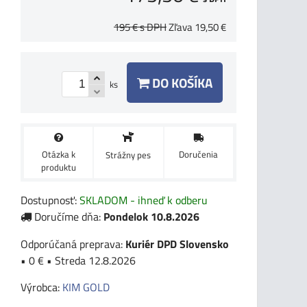
195 €
s DPH
Zľava
19,50 €
DO KOŠÍKA
ks
Otázka k
Doručenia
Strážny pes
produktu
Dostupnosť:
SKLADOM - ihneď k odberu
Doručíme dňa:
Pondelok
10.8.2026
Kuriér DPD Slovensko
•
0 €
•
Streda
12.8.2026
Výrobca:
KIM GOLD