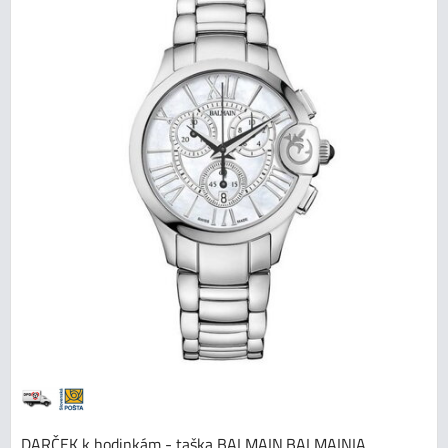
DARČEK k hodinkám - taška BALMAIN.BALMAINIA