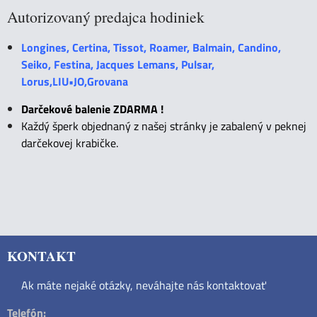
Autorizovaný predajca hodiniek
Longines, Certina, Tissot, Roamer, Balmain, Candino,
Seiko, Festina, Jacques Lemans, Pulsar,
Lorus,LIU•JO,Grovana
Darčekové balenie ZDARMA !
Každý šperk objednaný z našej stránky je zabalený v peknej
darčekovej krabičke.
KONTAKT
Ak máte nejaké otázky, neváhajte nás kontaktovať
Telefón: