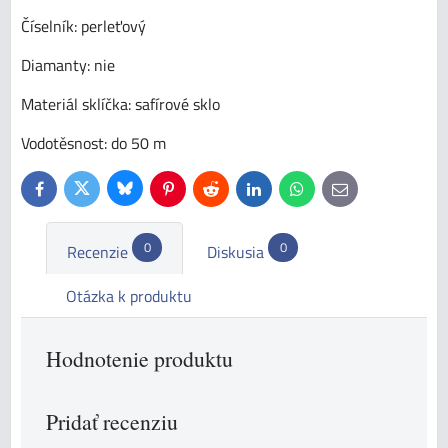
Číselník: perleťový
Diamanty: nie
Materiál sklíčka: safírové sklo
Vodotěsnost: do 50 m
Bluesky
Twitter
Facebook
Pinterest
Reddit
LinkedIn
WhatsApp
E-
mail
0
0
Recenzie
Diskusia
Otázka k produktu
Hodnotenie produktu
Pridať recenziu