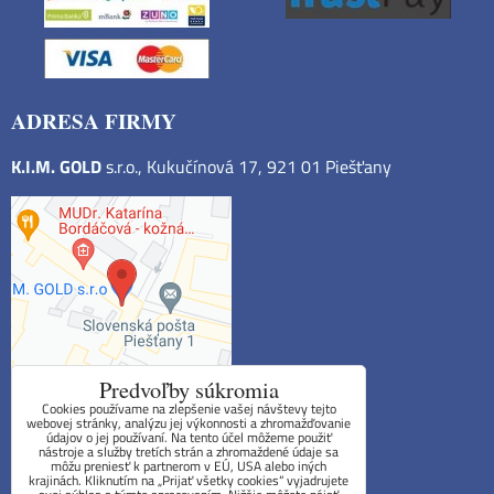
ADRESA FIRMY
K.I.M. GOLD
s.r.o., Kukučínová 17, 921 01 Piešťany
Predvoľby súkromia
Cookies používame na zlepšenie vašej návštevy tejto
webovej stránky, analýzu jej výkonnosti a zhromažďovanie
údajov o jej používaní. Na tento účel môžeme použiť
Obchodné podmienky
nástroje a služby tretích strán a zhromaždené údaje sa
môžu preniesť k partnerom v EÚ, USA alebo iných
krajinách. Kliknutím na „Prijať všetky cookies“ vyjadrujete