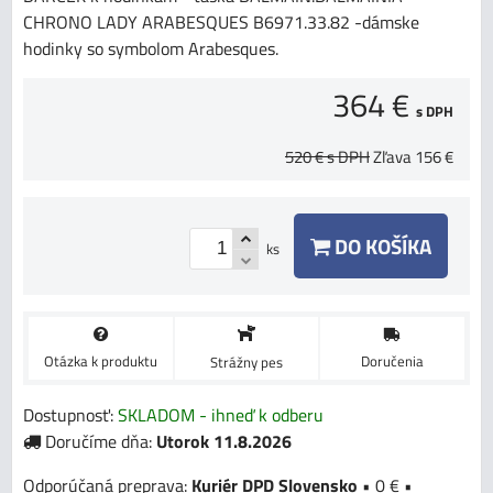
CHRONO LADY ARABESQUES B6971.33.82 -dámske
hodinky so symbolom Arabesques.
364 €
s DPH
520 €
s DPH
Zľava
156 €
DO KOŠÍKA
ks
Otázka k produktu
Doručenia
Strážny pes
Dostupnosť:
SKLADOM - ihneď k odberu
Doručíme dňa:
Utorok
11.8.2026
Kuriér DPD Slovensko
•
0 €
•