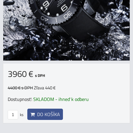
3960 €
s DPH
4400 €
s DPH
Zľava 440 €
Dostupnosť:
SKLADOM - ihneď k odberu
DO KOŠÍKA
ks