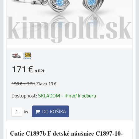
171 €
s DPH
190 €
s DPH
Zľava 19 €
Dostupnosť:
SKLADOM - ihneď k odberu
DO KOŠÍKA
ks
Cutie C1897b F detské náušnice C1897-10-