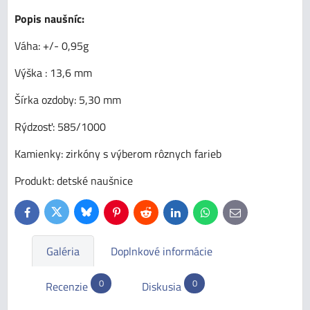
Popis naušníc:
Váha: +/- 0,95g
Výška : 13,6 mm
Šírka ozdoby: 5,30 mm
Rýdzosť: 585/1000
Kamienky: zirkóny s výberom rôznych farieb
Produkt: detské naušnice
Bluesky
Twitter
Facebook
Pinterest
Reddit
LinkedIn
WhatsApp
E-
mail
Galéria
Doplnkové informácie
0
0
Recenzie
Diskusia