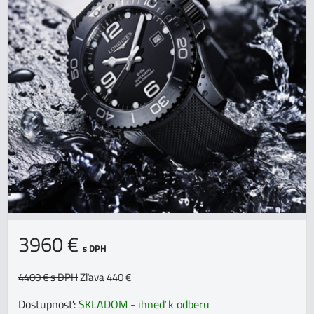
3960 €
s DPH
4400 €
s DPH
Zľava 440 €
Dostupnosť:
SKLADOM - ihneď k odberu