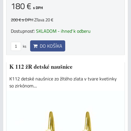
180 €
s DPH
200 €
s DPH
Zľava 20 €
Dostupnosť:
SKLADOM - ihneď k odberu
DO KOŠÍKA
ks
K 112 žR detské naušnice
K112 detské naušnice zo žltého zlata v tvare kvetinky
so zirkónom....