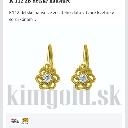
K 112 žB detské naušnice
K112 detské naušnice zo žltého zlata v tvare kvetinky
so zirkónom....