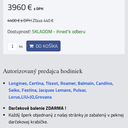
3960 €
s DPH
4400 €
s DPH
Zľava 440 €
Dostupnosť:
SKLADOM - ihneď k odberu
DO KOŠÍKA
ks
Autorizovaný predajca hodiniek
Longines, Certina, Tissot, Roamer, Balmain, Candino,
Seiko, Festina, Jacques Lemans, Pulsar,
Lorus,LIU•JO,Grovana
Darčekové balenie ZDARMA !
Každý šperk objednaný z našej stránky je zabalený v peknej
darčekovej krabičke.