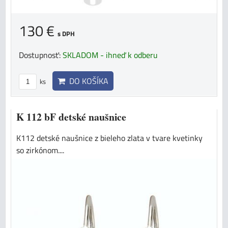
130 €
s DPH
Dostupnosť:
SKLADOM - ihneď k odberu
DO KOŠÍKA
ks
K 112 bF detské naušnice
K112 detské naušnice z bieleho zlata v tvare kvetinky
so zirkónom....