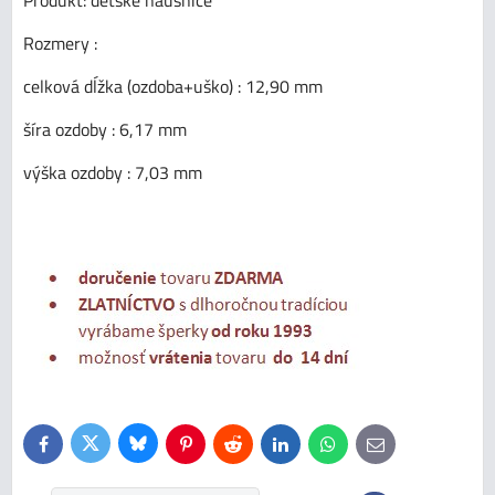
Rozmery :
celková dĺžka (ozdoba+uško) : 12,90 mm
šíra ozdoby : 6,17 mm
výška ozdoby : 7,03 mm
Bluesky
Twitter
Facebook
Pinterest
Reddit
LinkedIn
WhatsApp
E-
mail