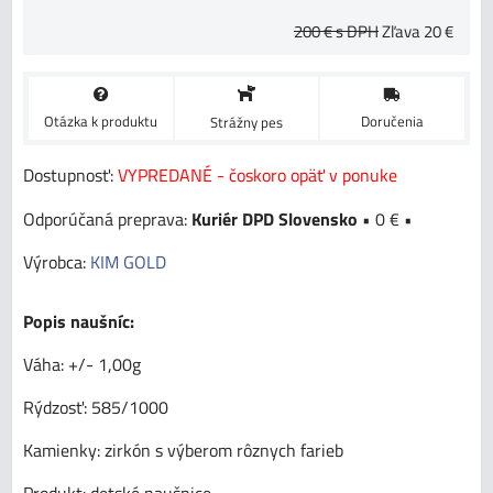
200 €
s DPH
Zľava
20 €
Otázka k produktu
Doručenia
Strážny pes
Dostupnosť:
VYPREDANÉ - čoskoro opäť v ponuke
Kuriér DPD Slovensko
•
0 €
•
Výrobca:
KIM GOLD
Popis naušníc:
Váha: +/- 1,00g
Rýdzosť: 585/1000
Kamienky: zirkón s výberom rôznych farieb
Produkt: detské naušnice