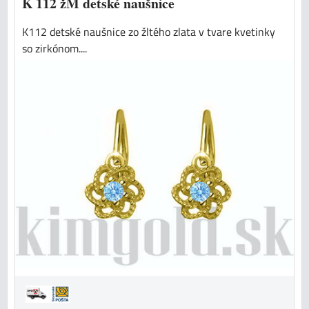
K 112 žM detské naušnice
K112 detské naušnice zo žltého zlata v tvare kvetinky
so zirkónom....