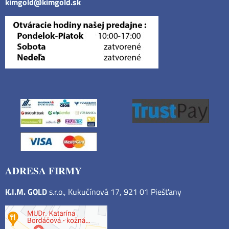
kimgold@kimgold.sk
ADRESA FIRMY
K.I.M. GOLD
s.r.o., Kukučínová 17, 921 01 Piešťany