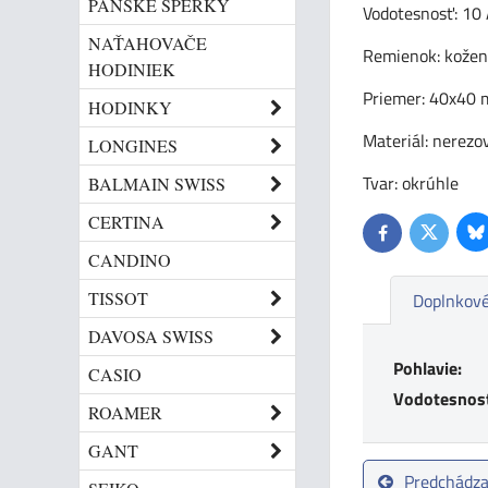
PÁNSKE ŠPERKY
Vodotesnosť: 10
NAŤAHOVAČE
Remienok: kože
HODINIEK
Priemer: 40x40
HODINKY
Materiál: nerezo
LONGINES
Tvar: okrúhle
BALMAIN SWISS
CERTINA
Bl
Twitter
Facebook
CANDINO
TISSOT
Doplnkové
DAVOSA SWISS
Pohlavie:
CASIO
Vodotesnos
ROAMER
GANT
Predchádza