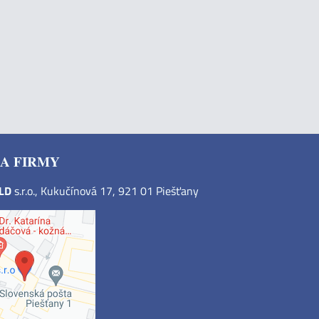
A FIRMY
OLD
s.r.o., Kukučínová 17, 921 01 Piešťany