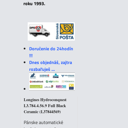
roku 1993.
Doručenie do 24hodín
!!!
Dnes objednáš, zajtra
rozbaľuješ ...
Longines Hydroconquest
L3.784.4.56.9 Full Black
Ceramic (L37844569)
Pánske automatické