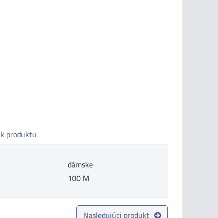
 k produktu
dámske
100 M
Nasledujúci produkt