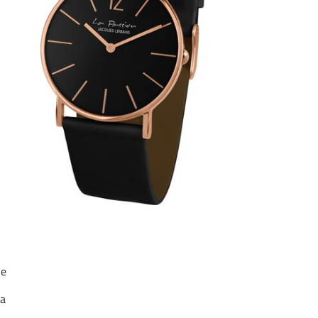
ne
ia