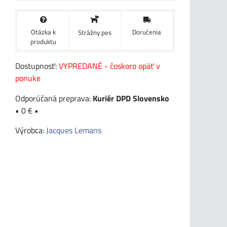
Otázka k
Doručenia
Strážny pes
produktu
Dostupnosť:
VYPREDANÉ - čoskoro opäť v
ponuke
Kuriér DPD Slovensko
•
0 €
•
Výrobca:
Jacques Lemans