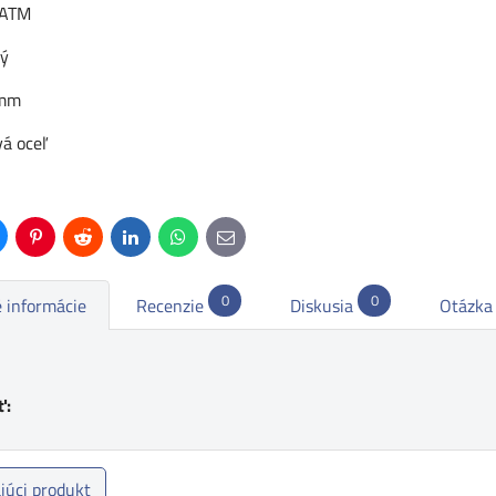
 ATM
ný
 mm
vá oceľ
uesky
Pinterest
Reddit
LinkedIn
WhatsApp
E-
mail
0
0
 informácie
Recenzie
Diskusia
Otázka
ť:
júci produkt