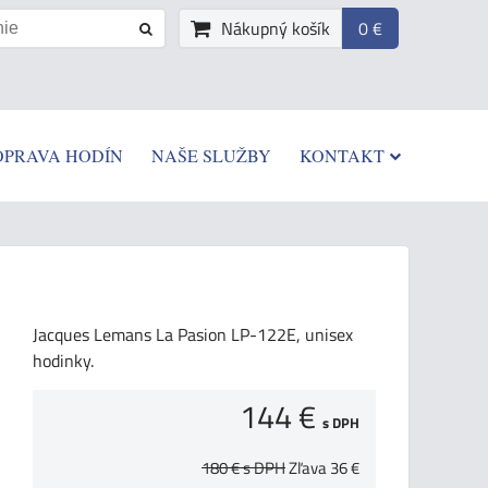
Nákupný košík
0 €
OPRAVA HODÍN
NAŠE SLUŽBY
KONTAKT
Jacques Lemans La Pasion LP-122E, unisex
hodinky.
144 €
s DPH
180 €
s DPH
Zľava
36 €