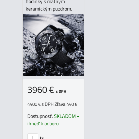
hodinky s matným
keramickým puzdrom.
3960 €
s DPH
4400 €
s DPH
Zľava 440 €
Dostupnosť:
SKLADOM -
ihneď k odberu
ks