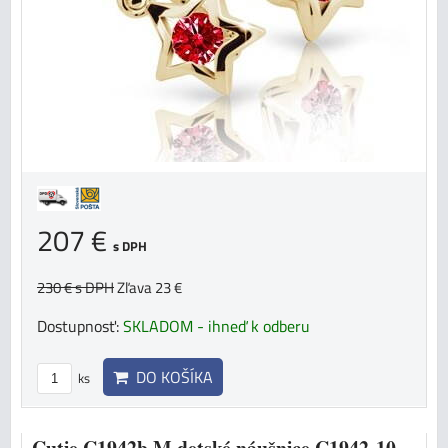
207 €
s DPH
230 €
s DPH
Zľava 23 €
Dostupnosť:
SKLADOM - ihneď k odberu
DO KOŠÍKA
ks
Cutie C1942b M detské náušnice C1942-10-