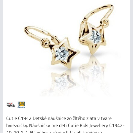
Cutie C1942 Detské náušnice zo žltého zlata v tvare
hviezdičky. Náušničky pre deti Cutie Kids Jewellery C1942-
10-10-X-1. Na výber z rôznych farieb kamienka.