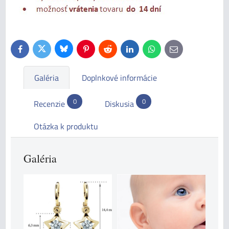
Bluesky
Twitter
Facebook
Pinterest
Reddit
LinkedIn
WhatsApp
E-
mail
Galéria
Doplnkové informácie
0
0
Recenzie
Diskusia
Otázka k produktu
Galéria