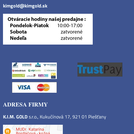
kimgold@kimgold.sk
ADRESA FIRMY
K.I.M. GOLD
s.r.o., Kukučínová 17, 921 01 Piešťany