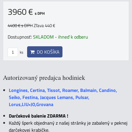
3960 €
s DPH
4400 €
s DPH
Zľava 440 €
Dostupnosť:
SKLADOM - ihneď k odberu
DO KOŠÍKA
ks
Autorizovaný predajca hodiniek
Longines, Certina, Tissot, Roamer, Balmain, Candino,
Seiko, Festina, Jacques Lemans, Pulsar,
Lorus,LIU•JO,Grovana
Darčekové balenie ZDARMA !
Každý šperk objednaný z našej stránky je zabalený v peknej
darčekovej krabičke.