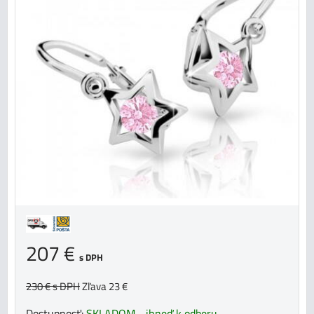
207 €
s DPH
230 €
s DPH
Zľava 23 €
Dostupnosť:
SKLADOM - ihneď k odberu